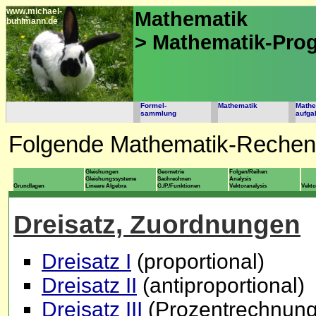
www.michael-
Mathematik
buhlmann.de
> Mathematik-Pr
Formel-
Mathematik
Mathe
sammlung
aufga
Folgende Mathematik-Rechen
Gleichungen
Geometrie
Folgen/Reihen
Gleichungssysteme
Sachrechnen
Analysis
Grundlagen
Lineare Algebra
G./P./Funktionen
Vektoranalysis
Vekt
Dreisatz, Zuordnungen
Dreisatz I
(proportional)
Dreisatz II
(antiproportional)
Dreisatz III
(Prozentrechnung