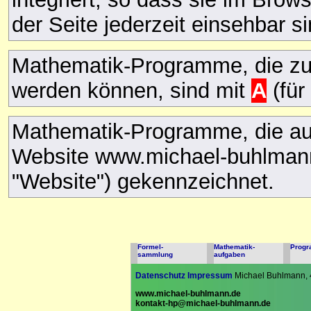
der Seite jederzeit einsehbar si
Mathematik-Programme, die zu
werden können, sind mit
A
(für
Mathematik-Programme, die auc
Website www.michael-buhlmann
"Website") gekennzeichnet.
Formel-
Mathematik-
Prog
sammlung
aufgaben
Datenschutz
Impressum
Michael Buhlmann, 
www.michael-buhlmann.de
kontakt-hp@michael-buhlmann.de